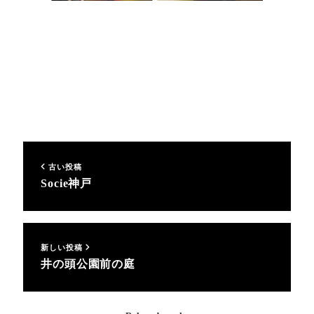
Kadensha Hayama (花伝舎 葉山）
#葉山 #庭園 #造園 #ガーデン #葉山花伝舎 #葉山造園
#kadensha_hayama #ルーフガーデン #造園プランニング #ア
ウトドアガーデン #セオリーを感じさせない
古い投稿
Socie神戸
新しい投稿
井の頭公園前の庭