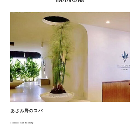
Related works
あざみ野のスパ
表参
commercial facility
commerci